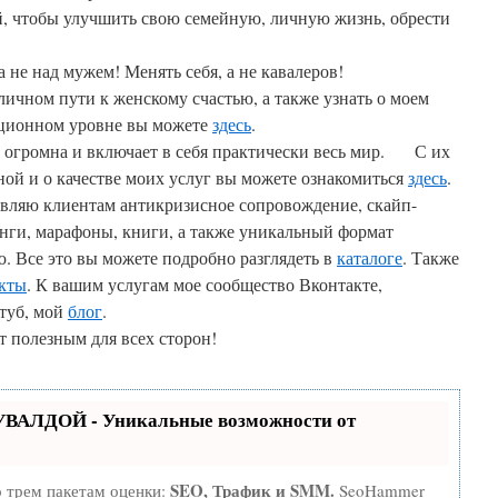
ой, чтобы улучшить свою семейную, личную жизнь, обрести
а не над мужем! Менять себя, а не кавалеров!
личном пути к женскому счастью, а также узнать о моем
ционном уровне вы можете
здесь
.
 огромна и включает в себя практически весь мир. С их
ной и о качестве моих услуг вы можете ознакомиться
здесь
.
авляю клиентам антикризисное сопровождение, скайп-
нги, марафоны, книги, а также уникальный формат
. Все это вы можете подробно разглядеть в
каталоге
. Также
укты
. К вашим услугам мое сообщество Вконтакте,
ютуб, мой
блог
.
т полезным для всех сторон!
УВАЛДОЙ - Уникальные возможности от
SEO, Трафик и SMM.
о трем пакетам оценки:
SeoHammer