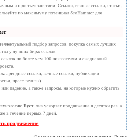
ачным и простым занятием. Ссылки, вечные ссылки, статьи,
пользуйте по максимуму потенциал SeoHammer для
mer
теллектуальный подбор запросов, покупка самых лучших
ства у лучших бирж ссылок.
 ссылок по более чем 100 показателям и ежедневный
роекта.
к: арендные ссылки, вечные ссылки, публикации
атьи, пресс-релизы).
или падение, а также запросы, на которые нужно обратить
Буст
 технологию
, она ускоряет продвижение в десятки раз, а
же в течение первых 7 дней.
ать продвижение
С уважением и пожеланием счастья,
Лиана