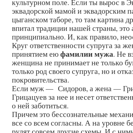
культурном поле. Если ты вырос в Э
эквадорской мамой и эквадорским па
цыганском таборе, то там картина др
впитал традиции нашей страны, это
принципиально. И, как правило, нео
Круг ответственности супруга за же
фамилии мужа
принятием ею
. Не 
женщина не принимает не только бук
только род своего супруга, но и отка
покровительства.
Если муж — Сидоров, а жена — Гриц
Грицацуев за нее и несет ответстве
о ней заботиться.
Причем это бессознательные механи
все со всем согласны. А на уровне б
рулят совсем другие схемы. И с ними