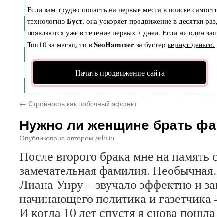
Если вам трудно попасть на первые места в поиске самост
Буст
технологию
, она ускоряет продвижение в десятки раз
появляются уже в течение первых 7 дней. Если ни один зап
SeoHammer
Топ10 за месяц, то в
за бустер
вернут деньги.
Начать продвижение сайта
←
Стройность как побочный эффект
Нужно ли женщине брать ф
Опубликовано
автором
admin
После второго брака мне на память 
замечательная фамилия. Необычная
Лиана Унру – звучало эффектно и за
начинающего политика и газетчика –
И когда 10 лет спустя я снова пошла