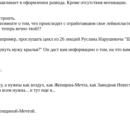
анавливает в оформлении развода. Кроме отсутствия мотивации.
троить.
омните о том, что происходит с отработавшим свое лейкопластыр
 теперь вечно твой!?
 например, прослушать цикл из 26 лекций Руслана Нарушевича 
рнуть мужу крылья?" Он даст вам информацию о том, на что вам
.
у, а нужны как воздух, как Женщина-Мечта, как Завидная Невеста 
сем нужна... и тут еще я...
 Женщиной-Мечтой.