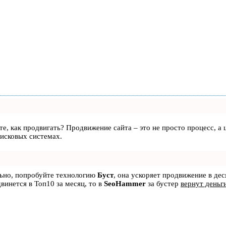
аете, как продвигать? Продвижение сайта – это не просто процесс, 
оисковых системах.
льно, попробуйте технологию
Буст
, она ускоряет продвижение в дес
двинется в Топ10 за месяц, то в
SeoHammer
за бустер
вернут деньг