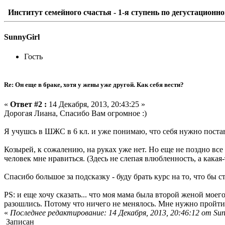
Институт семейного счастья - 1-я ступень по дегустационно
SunnyGirl
Гость
Re: Он еще в браке, хотя у жены уже другой. Как себя вести?
«
Ответ #2 :
14 Декабря, 2013, 20:43:25 »
Дорогая Лиана, Спасибо Вам огромное :)
Я учушсь в ШЖС в 6 кл. и уже понимаю, что себя нужно постав
Козырей, к сожалению, на руках уже нет. Но еще не поздно вс
человек мне нравиться. (Здесь не слепая влюбленность, а какая
Спасибо большое за подсказку - буду брать курс на то, что бы
PS: и еще хочу сказать... что моя мама была второй женой мое
разошлись. Потому что ничего не менялось. Мне нужно пройти э
«
Последнее редактирование: 14 Декабря, 2013, 20:46:12 от Sun
Записан