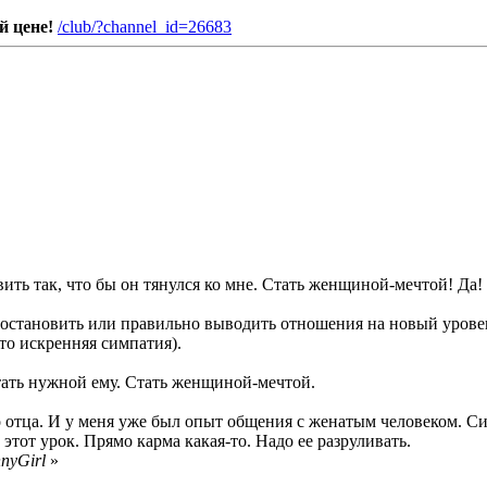
й цене!
/club/?channel_id=26683
ить так, что бы он тянулся ко мне. Стать женщиной-мечтой! Да!
е остановить или правильно выводить отношения на новый уровен
-то искренняя симпатия).
 стать нужной ему. Стать женщиной-мечтой.
го отца. И у меня уже был опыт общения с женатым человеком. Си
тот урок. Прямо карма какая-то. Надо ее разруливать.
nyGirl
»