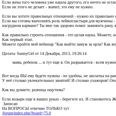
Если жена того человека уже нашла другого, его ничто не ост
Если он этого не делает - значит, это ему не нужно.
Если вы хотите правильных отношений - нужно их правильно с
Если вы готовы выполнять роль лейкопластыря для мужчины - п
нагрудном кармане? Ты мне так здорово помог заживить рану, я
Как правильно строить отношения - это целая наука. Можете,
Как первый этап.
Можете пройти мой вебинар "Как выйти замуж за орла? Как ве
Цитата: SunnyGirl от 14 Декабря, 2013, 19:26:14
мама, ребенок ... и тут еще я. Он разрывается - всем нужен
Вот когда ВЫ ему будете нужны - не удобны, не заплатка на ран
У неё столько увлекательных занятий! И столько ухажоров! Она в
Как вы думаете, разница ощутима?
Если козыри еще в ваших руках - берегите их. И становитесь
Записан
На ВОПРОСЫ отвечаю ТОЛЬКО тут
/forum/index.php?board=75.0