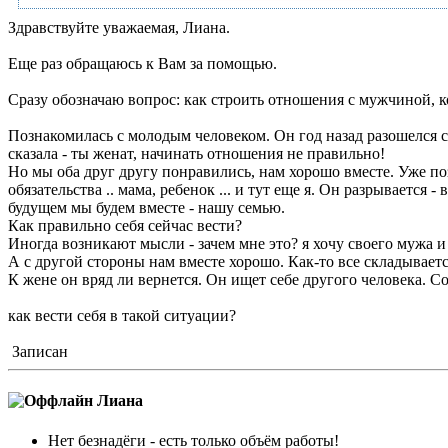
Здравствуйте уважаемая, Лиана.
Еще раз обращаюсь к Вам за помощью.
Сразу обозначаю вопрос: как строить отношения с мужчиной, ко
Познакомилась с молодым человеком. Он год назад разошелся с 
сказала - ты женат, начинать отношения не правильно!
Но мы оба друг другу понравились, нам хорошо вместе. Уже поз
обязательства .. мама, ребенок ... и тут еще я. Он разрывается 
будущем мы будем вместе - нашу семью.
Как правильно себя сейчас вести?
Иногда возникают мысли - зачем мне это? я хочу своего мужа и 
А с другой стороны нам вместе хорошо. Как-то все складываетс
К жене он вряд ли вернется. Он ищет себе другого человека. Со
как вести себя в такой ситуации?
Записан
Лиана
Нет безнадёги - есть только объём работы!