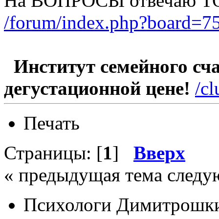
На ВОПРОСЫ отвечаю Т
/forum/index.php?board=75
Институт семейного счас
дегустационной цене!
/c
Печать
Страницы: [
1
]
Вверх
« предыдущая тема следу
Психологи Димитрошки