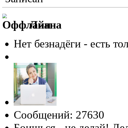
Лиана
Нет безнадёги - есть то
Сообщений: 27630
Боишься - не делай! Де