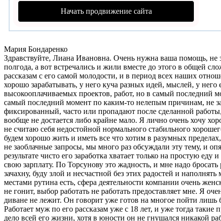
Начать продвижение сайта
Мария Бондаренко
Здравствуйте, Лиана Ивановна. Очень нужна ваша помощь, не 
полгода, а вот встречались и жили вместе до этого в общей сло
рассказам с его самой молодости, и в период всех наших отнош
хорошо зарабатывать, у него куча разных идей, мыслей, у него
высокооплачиваемых проектов, работ, но в самый последний мо
самый последний момент по каким-то нелепым причинам, не зав
фиксированный, часто или пропадают после сделанной работы, 
вообще не достается либо крайне мало. Я лично очень хочу хоро
не считаю себя недостойной нормального стабильного хорошего
будем хорошо жить и иметь все что хотим в разумных пределах,
не заоблачные запросы, мы много раз обсуждали эту тему, и оп
результате чисто его заработка хватает только на простую еду и
свою зарплату. По Торсунову это жадность, и мне надо бросать 
зачахну, буду злой и несчастной без этих радостей и наполнять
местами рутина есть, сфера деятельности компании очень женск
не гонит, выбор работать не работать предоставляет мне. Я оче
диване не лежит. Он говорит уже готов на многое пойти лишь
Работает муж по его рассказам уже с 18 лет, и уже тогда такие
дело всей его жизни, хотя в юности он не гнушался никакой раб