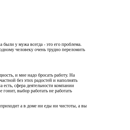
 были у мужа всегда - это его проблема.
 одному человеку очень трудно переломить
дность, и мне надо бросать работу. На
счастной без этих радостей и наполнять
а есть, сфера деятельности компании
е гонит, выбор работать не работать
приходит а в доме ни еды ни чистоты, а вы