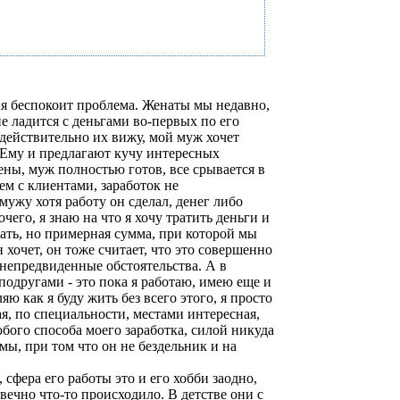
ня беспокоит проблема. Женаты мы недавно,
не ладится с деньгами во-первых по его
 действительно их вижу, мой муж хочет
. Ему и предлагают кучу интересных
ены, муж полностью готов, все срывается в
м с клиентами, заработок не
мужу хотя работу он сделал, денег либо
чего, я знаю на что я хочу тратить деньги и
ать, но примерная сумма, при которой мы
 хочет, он тоже считает, что это совершенно
 непредвиденные обстоятельства. А в
с подругами - это пока я работаю, имею еще и
ю как я буду жить без всего этого, я просто
ая, по специальности, местами интересная,
бого способа моего заработка, силой никуда
мы, при том что он не бездельник и на
 сфера его работы это и его хобби заодно,
 вечно что-то происходило. В детстве они с