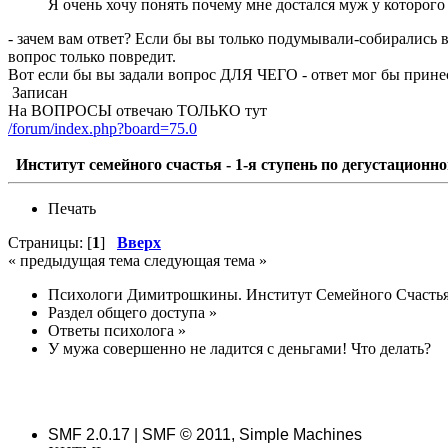
Я очень хочу понять почему мне достался муж у которого
- зачем вам ответ? Если бы вы только подумывали-собирались 
вопрос только повредит.
Вот если бы вы задали вопрос ДЛЯ ЧЕГО - ответ мог бы принес
Записан
На ВОПРОСЫ отвечаю ТОЛЬКО тут
/forum/index.php?board=75.0
Институт семейного счастья - 1-я ступень по дегустационно
Печать
Страницы: [
1
]
Вверх
« предыдущая тема следующая тема »
Психологи Димитрошкины. Институт Семейного Счасть
Раздел общего доступа
»
Ответы психолога
»
У мужа совершенно не ладится с деньгами! Что делать?
SMF 2.0.17 | SMF © 2011, Simple Machines