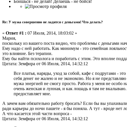
Боишься - не делай! Делаешь - не бойся!
Re: У мужа совершенно не ладится с деньгами! Что делать?
«
Ответ #1 :
07 Июля, 2014, 18:03:02 »
Мария,
поскольку из вашего поста видно, что проблемы с деньгами нач
Ему надо с ней работать. Как минимум - это семейная лояльно
это влияние. Без терапии.
Ему бы найти психолога и поработать с этим. Это вполне подд
Цитата: Земфира от 06 Июля, 2014, 14:32:12
Все платья, наряды, уход за собой, кафе с подругами - эт
себя денег не жалею и не экономлю. Но я не представляю к
мужа энергией не смогу просто. Работа у меня не особо 
очень женская и лунная, и как лошадь я там не вкалываю.
предоставляет мне.
А зачем вам обязательно работу бросать? Если бы вы упахивали
ради карьеры до ночи пашете - я бы поняла. А тут - вроде нет 
А что касается этой части вопроса -
Цитата: Земфира от 06 Июля, 2014, 14:32:12