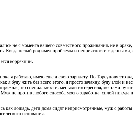
ались не с момента вашего совместного проживания, не в браке, а
сть. Когда целый род имел проблемы и неприятности с деньгами,
ается коррекции.
о пока я работаю, имею еще и свою зарплату. По Торсунову это жа
ак я буду жить без всего этого, я просто зачахну, буду злой и не
напряжная, по специальности, местами интересная, местами рутин
 Муж не против любого способа моего заработка, силой никуда н
сь как лошадь, дети дома сидят неприсмотренные, муж с работы 
логического основания.