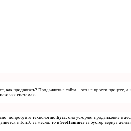
аете, как продвигать? Продвижение сайта – это не просто процесс, 
оисковых системах.
льно, попробуйте технологию
Буст
, она ускоряет продвижение в дес
двинется в Топ10 за месяц, то в
SeoHammer
за бустер
вернут деньг