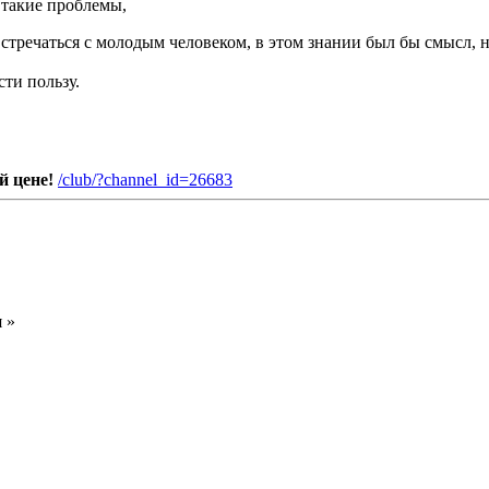
 такие проблемы,
встречаться с молодым человеком, в этом знании был бы смысл, 
ти пользу.
й цене!
/club/?channel_id=26683
я
»