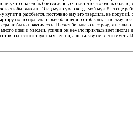
ие, что она очень боится денег, считает что это очень опасно, 
просто чтобы выжить. Отец мужа умер когда мой муж был еще реб
у купит и разобьется, постоянно ему это твердила, не покупай, 
 квартиру по несправедливому обвинению отобрали, в тюрьму поса
 еды не было практически. Насчет большего в ее роду я не знаю.
 много идей и мыслей, усилий он немало прикладывает иногда да
готов ради этого трудиться честно, а не халяву ни за что иметь