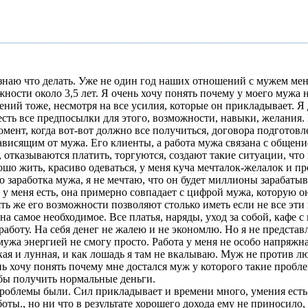
знаю что делать. Уже не один год наших отношений с мужем ме
жности около 3,5 лет. Я очень хочу понять почему у моего мужа 
ений тоже, несмотря на все усилия, которые он прикладывает. Я
 есть все предпосылки для этого, возможности, навыки, желания
мент, когда вот-вот должно все получиться, договора подготовл
исящим от мужа. Его клиенты, а работа мужа связана с общение
отказываются платить, торгуются, создают такие ситуации, что 
шо жить, красиво одеваться, у меня куча мечталок-желалок и про
 заработка мужа, я не мечтаю, что он будет миллионы зарабатыв
 у меня есть, она примерно совпадает с цифрой мужа, которую он
ять же его возможности позволяют столько иметь если не все эти
 на самое необходимое. Все платья, наряды, уход за собой, кафе 
работу. На себя денег не жалею и не экономлю. Но я не представля
 мужа энергией не смогу просто. Работа у меня не особо напряжн
ая и лунная, и как лошадь я там не вкалываю. Муж не против лю
нь хочу понять почему мне достался муж у которого такие пробле
 бы получить нормальные деньги.
 проблемы были. Сил прикладывает и времени много, умения есть,
оты., но ни что в результате хорошего дохода ему не приносило,