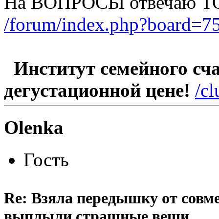
На ВОПРОСЫ отвечаю Т
/forum/index.php?board=75
Институт семейного счас
дегустационной цене!
/c
Olenka
Гость
Re: Взяла передышку от совме
выплыли страшные вещи...