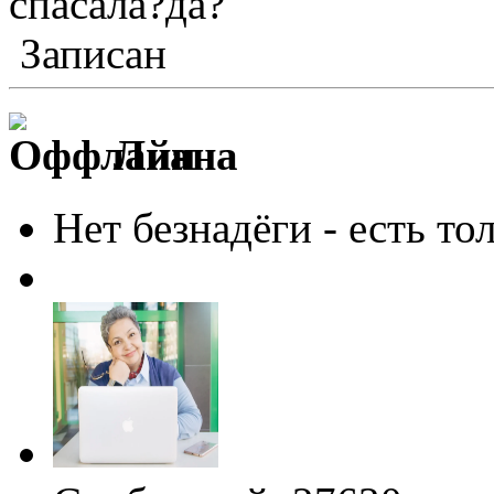
спасала?да?
Записан
Лиана
Нет безнадёги - есть то