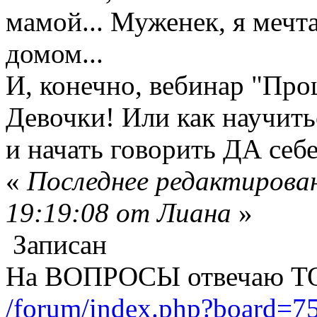
мамой... Муженек, я мечт
домом...
И, конечно, вебинар "Пр
Девочки! Или как научит
и начать говорить ДА себ
«
Последнее редактирован
19:19:08 от Лиана
»
Записан
На ВОПРОСЫ отвечаю Т
/forum/index.php?board=75