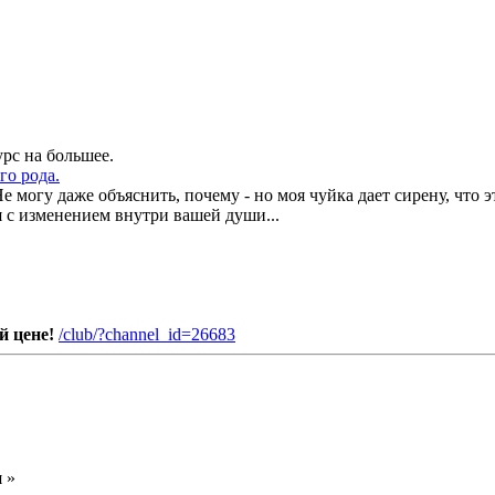
урс на большее.
го рода.
Не могу даже объяснить, почему - но моя чуйка дает сирену, что э
 с изменением внутри вашей души...
й цене!
/club/?channel_id=26683
я
»