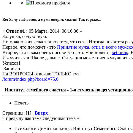
Re: Хочу ещё деток, а муж говорит, хватит. Так горько...
«
Ответ #1 :
05 Марта, 2014, 08:16:36 »
Золушка, сочувствую.
Но можно жить счастливо с тем, что есть. И тогда появится рес
Первое, что поможет - это
Принятие мужа, отца и всего мужско
Второе, что я вам очень посоветую - это мой новый
вебинар
. 
И - учиться в Школе дальше. Ситуация может очень улучшиться
Успехов!
Записан
На ВОПРОСЫ отвечаю ТОЛЬКО тут
/forum/index.php?board=75.0
Институт семейного счастья - 1-я ступень по дегустационно
Печать
Страницы: [
1
]
Вверх
« предыдущая тема следующая тема »
Психологи Димитрошкины. Институт Семейного Счасть